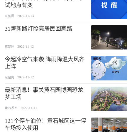
试地点有变
东楚网
2022-11-13
31盏新路灯照亮居民回家路
东楚网
2022-11-12
今起冷空气来袭 降雨降温大风齐
上阵
东楚网
2022-11-12
最新消息！事关黄石园博园恐龙
梦工场
黄石发布
2022-11-11
121个停车泊位！黄石城区这一停
车场投入使用