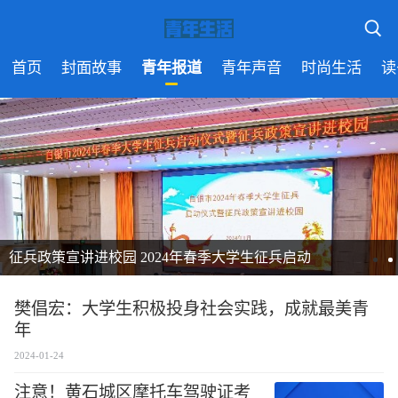
首页
封面故事
青年报道
青年声音
时尚生活
读
兵政策宣讲进校园 2024年春季大学生征兵启动
樊
樊倡宏：大学生积极投身社会实践，成就最美青
年
2024-01-24
注意！黄石城区摩托车驾驶证考