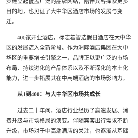
步建立起覆盖广泛的品牌网络，陪伴宾客探索更多
目的地，也见证了大中华区酒店市场的发展与变
迁。
智选假日酒店大中华区达成
400家开业酒店，标志着智选假日酒店在大中华
区的发展迈入全新阶段。作为洲际酒店集团在大中
为每一次出发充能，持续拓展大中
华区的重要增长引擎之一，品牌正以更广泛的市场
布局、持续进化的产品体系以及不断深化的本土化
年5月21日—— 洲际酒店集团近日
能力，进一步拓展其在中高端酒店的市场影响力。
智选假日酒店在大中华区迎来400
从
1
到
400
：
与大中华区市场共成长
过去二十年间，酒店行业经历了高速发展、消
费升级与市场格局的演变。伴随宾客出行需求不断
升级，市场对于中高端酒店的关注，也逐渐从基础