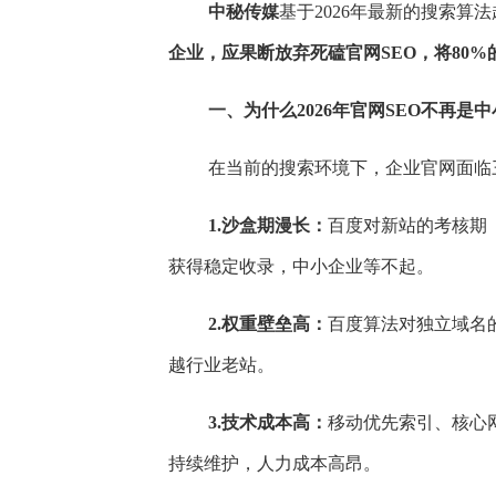
中秘传媒
基于2026年最新的搜索算
企业，应果断放弃死磕官网SEO，将80
为什么你的官网没流量？
一、为什么2026年官网SEO不再是
在搜狐和百家号
在当前的搜索环境下，企业官网面临
还在为官网收录慢、排名低而焦虑
1.沙盒期漫长：
百度对新站的考核期（
已变：借力高权重平台，用“矩阵”代替
获得稳定收录，中小企业等不起。
2.权重壁垒高：
百度算法对独立域名的
个月，百度只收录了首页，
越行业老站。
3.技术成本高：
移动优先索引、核心网
持续维护，人力成本高昂。