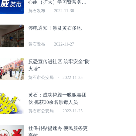
心组（扩大）学习暨常务会
议 抓牢抓实疫情防控 守牢安
黄石发布
·
2022-11-30
全发展底线
停电通知！涉及黄石多地
黄石发布
·
2022-11-27
反恐宣传进社区 筑牢安全“防
火墙”
黄石市公安局
·
2022-11-25
黄石：成功捣毁一吸贩毒团
伙 抓获30余名涉毒人员
黄石市公安局
·
2022-11-25
社保补贴提速办 便民服务更
高效