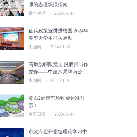
师的志愿填报指南
青年生活
·
2024-01-18
征兵政策宣讲进校园 2024年
春季大学生征兵启动
中国网
·
2024-01-16
高举旗帜跟党走 挺膺担当作
先锋——中建六局华南公司
2023年度共青团工作综述
中国网
·
2024-01-16
黄石2处停车场收费标准公
示！
黄石日报
·
2023-01-16
市政府召开党组理论学习中