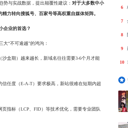
法趋势与实战数据，提出颠覆性建议：
对于大多数中小
6
%的精力转向搜狐号、百家号等高权重自媒体矩阵。
7
中秘传媒：流量都
中小企业的首选？
8
三大“不可逾越”的鸿沟：
9
？2026年的流量密码
沙盒期）越来越长，新域名往往需要3-6个月才能
10
“单站”。“官网更新3
信任度（E-A-T）要求极高，新站很难在短期内超
页指标（LCP、FID）等技术优化，需要专业团队