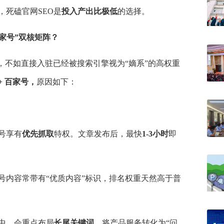
，死磕官网SEO是
投入产出比极低
的选择。
家号”双核矩阵？
，不如直接入驻已经被搜索引擎视为“嫡系”的高权重
+ 百家号，
原因如下：
号享有
优先抓取
特权。文章发布后，最快
1-3小时
即
。
码阅读更多
号内容常带有“优质内容”标识，排名权重天然高于普
中，会重点布局
长尾关键词，
将产品服务转化为“问