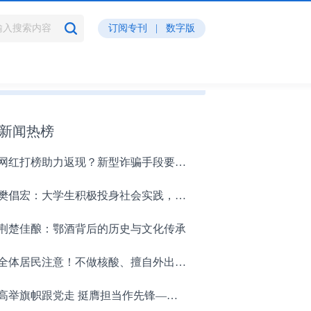
订阅专刊
|
数字版
您现在浏览的是：
青年生活
点击返回首页
新闻热榜
网红打榜助力返现？新型诈骗手段要警惕！
樊倡宏：大学生积极投身社会实践，成就最美青年
荆楚佳酿：鄂酒背后的历史与文化传承
全体居民注意！不做核酸、擅自外出、聚集的…这22种行为涉嫌违法！
高举旗帜跟党走 挺膺担当作先锋——中建六局华南公司2023年度共青团工作综述