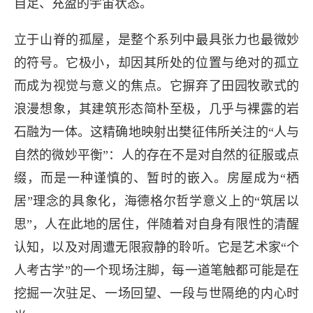
自足、充盈的宇宙状态。
立于山脊的孤屋，是整个系列中最具张力也最微妙
的符号。它极小，却因其所处的位置与绝对的孤立
而成为视觉与意义的焦点。它摒弃了田园牧歌式的
浪漫想象，其建筑形态简朴至极，几乎与裸露的岩
石融为一体。这精确地映射出樊征伟所关注的“人与
自然的微妙平衡”：人的存在不是对自然的征服或点
缀，而是一种谨慎的、暂时的嵌入。房屋成为“栖
居”理念的具象化，海德格尔哲学意义上的“筑居以
思”，人在此地的居住，伴随着对自身有限性的清醒
长按图片识别二维
认知，以及对周遭无限寂静的聆听。它是艺术家“个
人考古学”的一个现场注脚，每一道笔触都可能是在
挖掘一次驻足、一场回望、一段与世隔绝的内心时