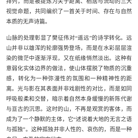
排列，而是被提炼为关于距离、栖居与流动的三大
视觉命题，共同编织了一首关于时间、存在与自然
本质的无声诗篇。
樊征伟：《Whispers of th
山脉的处理彰显了樊征伟对“遥远”的诗学转化。远
与时间
山并非以雄浑的轮廓强势登场，而是在水彩层层渲
樊征伟的三联作《Whispers of t
染的微茫中逐渐浮现，又在纸缘悄然淡出。这种有
意弱化实体边界的做法，使山体摆脱了物质的沉重
关于冰岛的风景描绘，而是一次深入
感，转化为一种弥漫性的氛围和一种精神性的距
离。光与影在其表面并非戏剧性的对比，而是如同
视与视觉考古。艺术家以精
呼吸般柔和交替，暗示着自然本身缓慢的新陈代谢
与亘古的沉思。这时的山，不再是观赏的客体，而
成为了一个静默的主体，它“述说着大地的无言之语
与孤独”。这种孤独并非人性的、哀伤的，而是一种