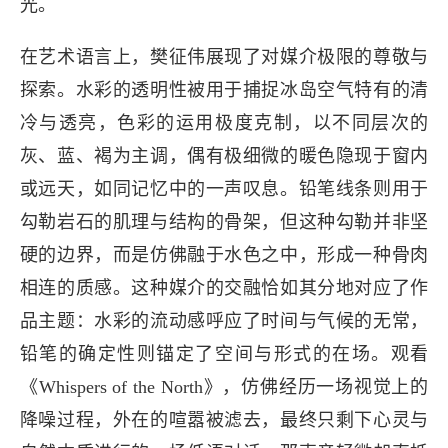
光。
在艺术语言上，樊征伟展现了对媒介极限的尊敬与
探索。水彩的透明性被用于捕捉冰岛空气特有的清
冷与透亮，色彩的运用极度克制，以不同层次的
灰、蓝、褐为主调，偶有极细微的暖色隐现于窗内
或远天，如同记忆中的一声叹息。铅笔线条则用于
勾勒岩石的肌理与结构的骨架，但这种勾勒并非坚
硬的边界，而是仿佛融于水色之中，形成一种骨肉
相连的质感。这种媒介的交融恰如其分地对应了作
品主题：水彩的流动感呼应了时间与气候的无常，
铅笔的确定性则锚定了空间与形式的在场。观看
《Whispers of the North》，仿佛经历一场视觉上的
降噪过程，外在的喧嚣被滤去，最终只剩下心灵与