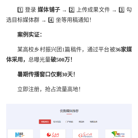
1️⃣ 登录
媒体铺子
→ 2️⃣ 上传成果文件 → 3️⃣ 勾
选目标媒体群 → 4️⃣ 坐等用稿通知！
案例实证：
某高校乡村振兴团1篇稿件，通过平台被
36家媒
体采用，
总曝光量
破500万！
暑期传播窗口仅剩30天！
立即注册，抢占流量高地！
长按图片识别二维