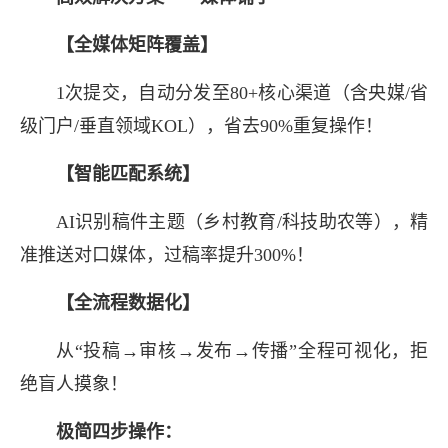
【全媒体矩阵覆盖】
《曝光量从100到100万
1次提交，自动分发至80+核心渠道（含央媒/省
级门户/垂直领域KOL），省去90%重复操作！
【智能匹配系统】
暑期实践结束，传播战争才刚开
AI识别稿件主题（乡村教育/科技助农等），精
吞噬团队精力：时间黑洞：筛选媒体
准推送对口媒体，过稿率提升300%！
反馈黑洞：70%稿件永远等不到回
【全流程数据化】
从“投稿→审核→发布→传播”全程可视化，拒
绝盲人摸象！
极简四步操作：